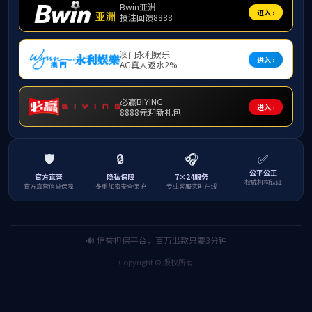
二、betway必威西汉姆联2025年艺术类本科专业（省