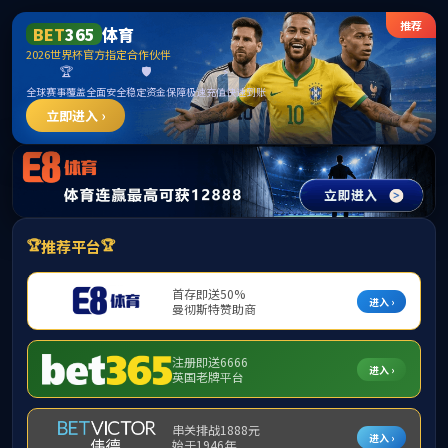
网站首页
学科专业
本科生招生
研究生招生
港澳
公众
当前位置：
首页
>
研究生招生