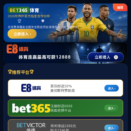
网站首页
学科专业
本科生招生
研究生招生
港澳
公众服务
招生时间表
当前位置：
首页
>
招生问答
>
附中招生问答