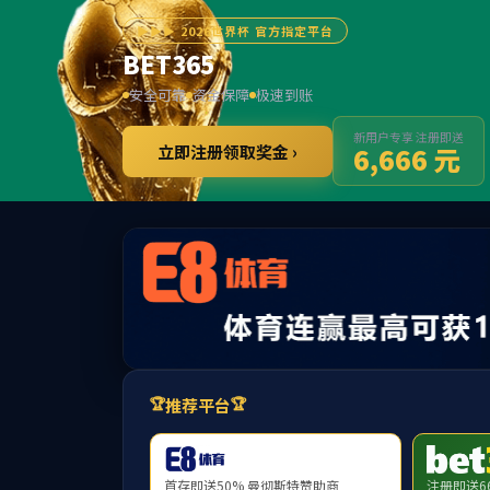
网站首页
学科专业
本科生招生
研究生招
公众服务
招生时间表
当前位置：
首页
>
招生问答
>
研究生招生问答