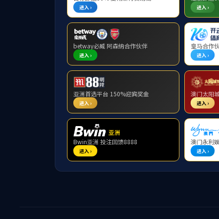
招生问答
本科生招生问答
研究生招生问答
Betway必威西汉姆联官
招生
方网站问答
暂无数据