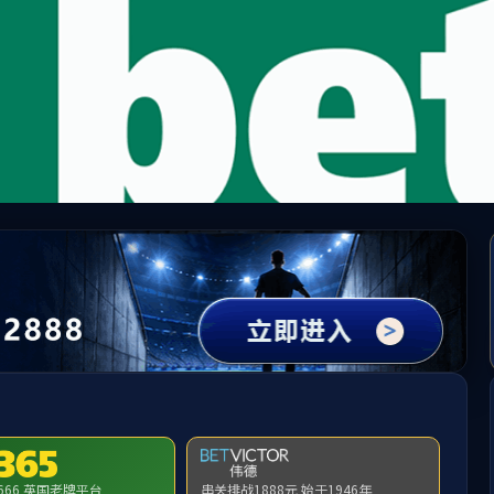
******
中国·必威(bw·西汉姆联)有限公司-Official website
生
港澳台招生
Betway必威西汉姆联官方网站
中外合作