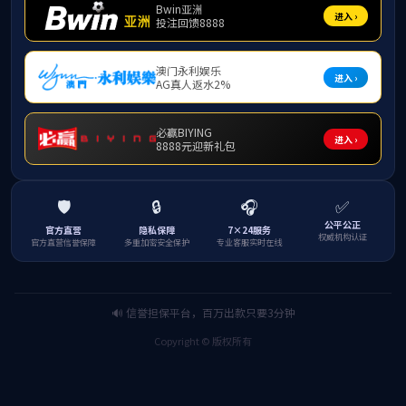
研究生招生系统入口
betway必威西汉
一志愿上线
betway必威西汉
二志愿调剂
交复试材料
betway必威西汉
betway必威西汉
betway必威西汉
betway必威西汉
betway必威西汉