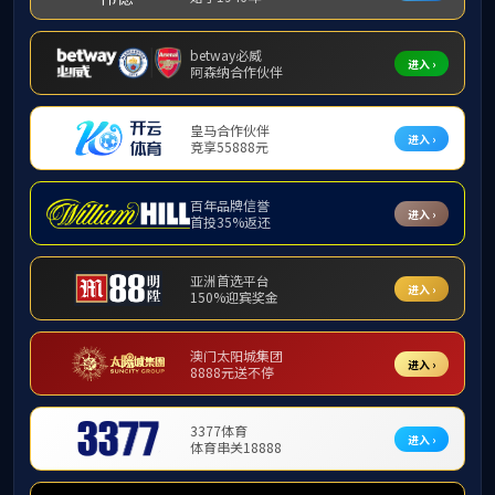
研究生招生
招生简章
通知公告
betway必威西汉姆
考试大纲
betway必威西汉姆
招生简章
betway必威西汉
betway必威西汉姆
研究生调剂
betway必威西汉
研究生导师
研招政策
betway必威西汉
招生问答
betway必威西汉
betway必威西汉