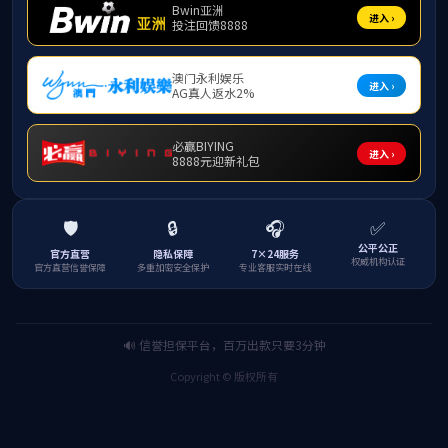
威西汉姆联附属中等艺术学校2025级新生
信息为准。
（betway必威西汉
特此通知。